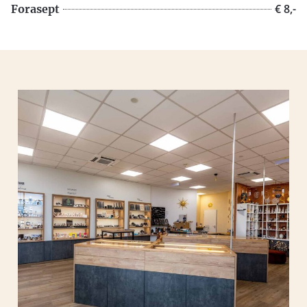
€ 8,-
Forasept